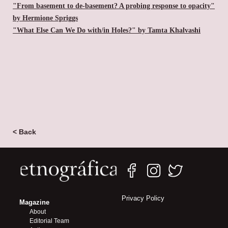
"From basement to de-basement? A probing response to opacity"
by Hermione Spriggs
"What Else Can We Do with/in Holes?" by Tamta Khalvashi
< Back
Privacy Policy
Magazine
About
Editorial Team