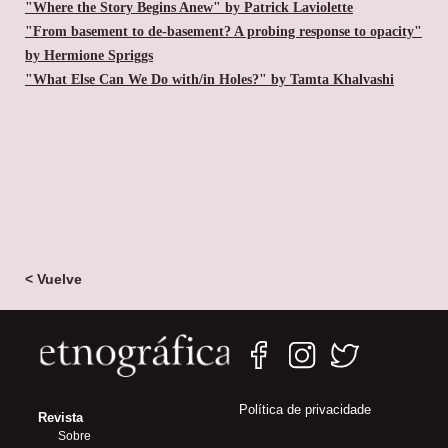
"Where the Story Begins Anew" by Patrick Laviolette
"From basement to de-basement? A probing response to opacity"
by Hermione Spriggs
"What Else Can We Do with/in Holes?" by Tamta Khalvashi
< Vuelve
Política de privacidade
Revista
Sobre