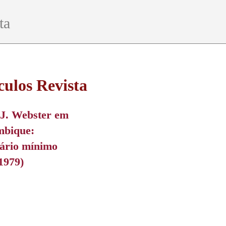
ta
culos Revista
 J. Webster em
bique:
lário mínimo
1979)