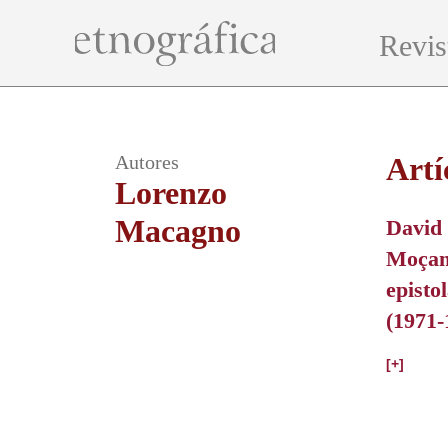
Revis
Autores
Artí
Lorenzo
Macagno
David
Moçam
episto
(1971-
[+]