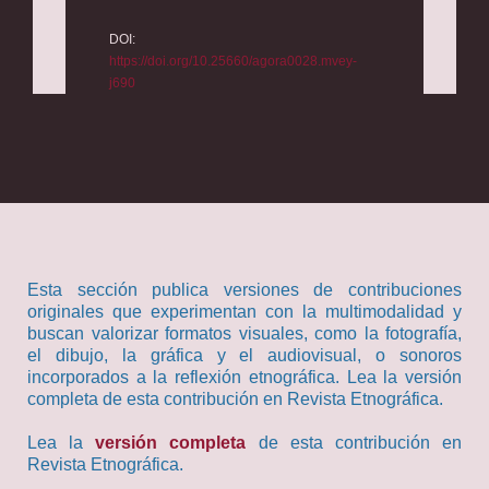
DOI:
https://doi.org/10.25660/agora0028.mvey-
j690
Esta sección publica versiones de contribuciones
originales que experimentan con la multimodalidad y
buscan valorizar formatos visuales, como la fotografía,
el dibujo, la gráfica y el audiovisual, o sonoros
incorporados a la reflexión etnográfica. Lea la versión
completa de esta contribución en Revista Etnográfica.
Lea la
versión completa
de esta contribución en
Revista Etnográfica.