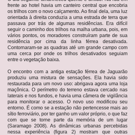
frente ao hotel havia um canteiro central que encobria
os trilhos com o novo calçamento. Ao final dela, uma luz
orientada à direita conduzia a uma estrada de terra que
passava por trás de algumas residências. Era difícil
seguir o caminho dos trilhos na malha urbana, pois, em
vários pontos, os moradores construíram parte de sua
residência por cima da linha férrea desativada.
Contornaram-se as quadras até um grande campo com
uma cerca por onde os trilhos desativados seguiam
entre o vegetação baixa.
O encontro com a antiga estação férrea de Jaguarão
produziu uma mistura de sensações. Ela havia sido
restaurada para um novo uso: abrigava agora uma loja
maçônica. O perímetro do terreno estava cercado nas
laterais e nos fundos, e havia uma câmera de vigilância
para monitorar o acesso. O novo uso modificou seu
entorno. É como se a estação não pertencesse mais ao
sítio ferroviário, por ter ganho um valor próprio, o que faz
com que se torne parte da memória de um lugar
(Saramago 2008). As dinâmicas urbanas percebidas
nessa experiência (figura 2) mostram que outras