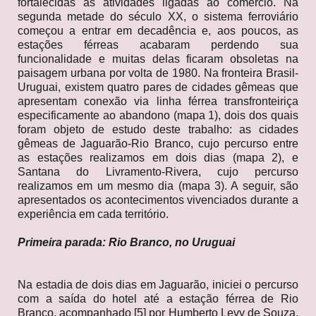
fortalecidas as atividades ligadas ao comércio. Na
segunda metade do século XX, o sistema ferroviário
começou a entrar em decadência e, aos poucos, as
estações férreas acabaram perdendo sua
funcionalidade e muitas delas ficaram obsoletas na
paisagem urbana por volta de 1980. Na fronteira Brasil-
Uruguai, existem quatro pares de cidades gêmeas que
apresentam conexão via linha férrea transfronteiriça
especificamente ao abandono (mapa 1), dois dos quais
foram objeto de estudo deste trabalho: as cidades
gêmeas de Jaguarão-Rio Branco, cujo percurso entre
as estações realizamos em dois dias (mapa 2), e
Santana do Livramento-Rivera, cujo percurso
realizamos em um mesmo dia (mapa 3). A seguir, são
apresentados os acontecimentos vivenciados durante a
experiência em cada território.
Primeira parada: Rio Branco, no Uruguai
Na estadia de dois dias em Jaguarão, iniciei o percurso
com a saída do hotel até a estação férrea de Rio
Branco, acompanhado [5] por Humberto Levy de Souza,