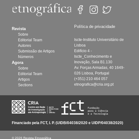
Política de privacidade
Revista
Sobre
Iscte-Instituto Universitário de
Editorial Team
Lisboa
Autores
Edifício 4 -
Submissão de Artigos
Iscte_Conhecimento e
Números
Inovação, Sala B1.130
Agora
Av. Forças Armadas, 40 1649-
Sobre
026 Lisboa, Portugal
Editorial Team
(+351) 210 464 057
Artigos
etnografica@cria.org.pt
Sections
Financiado pela FCT, I. P. (UIDB/04038/2020 e UIDP/04038/2020)
© 2026 Revista Etnográfica