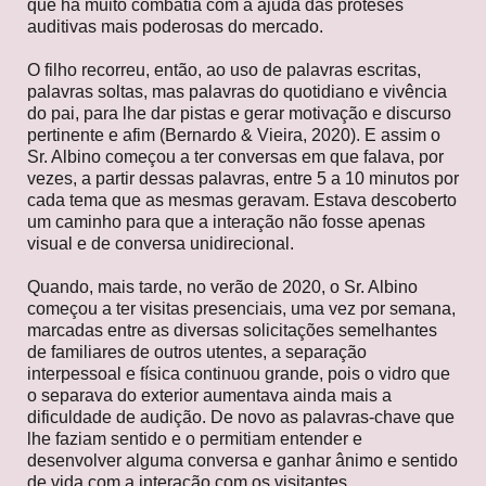
que há muito combatia com a ajuda das próteses
auditivas mais poderosas do mercado.
O filho recorreu, então, ao uso de palavras escritas,
palavras soltas, mas palavras do quotidiano e vivência
do pai, para lhe dar pistas e gerar motivação e discurso
pertinente e afim (Bernardo & Vieira, 2020). E assim o
Sr. Albino começou a ter conversas em que falava, por
vezes, a partir dessas palavras, entre 5 a 10 minutos por
cada tema que as mesmas geravam. Estava descoberto
um caminho para que a interação não fosse apenas
visual e de conversa unidirecional.
Quando, mais tarde, no verão de 2020, o Sr. Albino
começou a ter visitas presenciais, uma vez por semana,
marcadas entre as diversas solicitações semelhantes
de familiares de outros utentes, a separação
interpessoal e física continuou grande, pois o vidro que
o separava do exterior aumentava ainda mais a
dificuldade de audição. De novo as palavras-chave que
lhe faziam sentido e o permitiam entender e
desenvolver alguma conversa e ganhar ânimo e sentido
de vida com a interação com os visitantes.