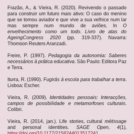
Frazão, A., & Vieira, R. (2020). Revivendo o passado
para construir um futuro mais ativo: O caso do menino
que se tornou aviador e que vive a sua velhice num lar
mas sempre num mundo de aviões. In
O
envelhecimento como um todo. Livro de atas do
AgeingCongress 2020
(pp. 319-337). Navarra:
Thomson Reuters Aranzadi.
Freire, P. (1997).
Pedagogia da autonomia: Saberes
necessários à prática educativa
. São Paulo: Editora Paz
e Terra.
Iturra, R. (1990).
Fugirás à escola para trabalhar a terra
.
Lisboa: Escher.
Vieira, R. (2009).
Identidades pessoais: Interacções,
campos de possibilidade e metamorfoses culturais
.
Colibri.
Vieira, R. (2014, jan.). Life stories, cultural
métissage
and personal identities.
SAGE Open, 4
(1),
https://doi.org/10.1177/2158244013517241