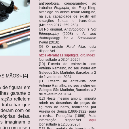
antropologia, comparando-o ao
trabalho
Frogtopia
, de Frog King,
alter ego do artista Kwok Mang-ho,
na sua capacidade de existir em
situações fluidas e transitórias
(McLean 2017: 259-263).
[8] No original,
Anthropology is Not
Ethnography
(2008) e
Art and
Anthropology for a Sustainable
World
(2018).
[9] O projeto
Feral Atlas
está
disponível em:
https://feralatlas.supdigital.org/index
[consultado a 03.04.2025].
[10] Excerto de entrevista com
António Ramalho, no seu atelier em
Galegos São Martinho, Barcelos, a 2
S MÃOS» [4]
de fevereiro de 2024.
[11] Excerto de entrevista com
António Ramalho, no seu atelier em
a de figurar em
Galegos São Martinho, Barcelos, a 2
lhes garante o
de fevereiro de 2024.
[12] Neste mesmo âmbito, importa
uração refletem
referir os desenhos de peças de
trabalhar que
figurado de barro, realizados por
enderam com os
Aurélia de Sousa (1866-1922) para
a revista Portugália (1899). Mais
róprias ideias.
informação disponível
aqui
ãos imaginam o
[consultado a 12.05.2025].
ação com o seu
[13] Este projeto de investigação,