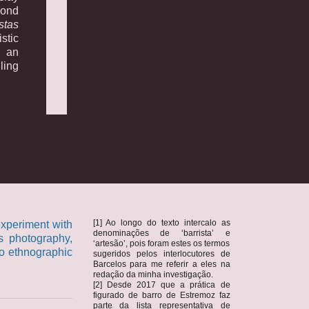
yond
stas
istic
r an
ling
[1] Ao longo do texto intercalo as
 experiment with
denominações de ‘barrista’ e
s photography,
‘artesão’, pois foram estes os termos
to ethnographic
sugeridos pelos interlocutores de
Barcelos para me referir a eles na
redação da minha investigação.
[2] Desde 2017 que a prática de
figurado de barro de Estremoz faz
parte da lista representativa de