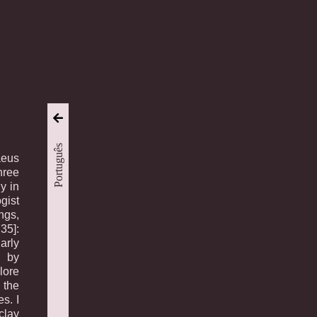
Português
aeus
hree
y in
gist
ngs,
35]:
arly
y by
lore
the
s. I
clay