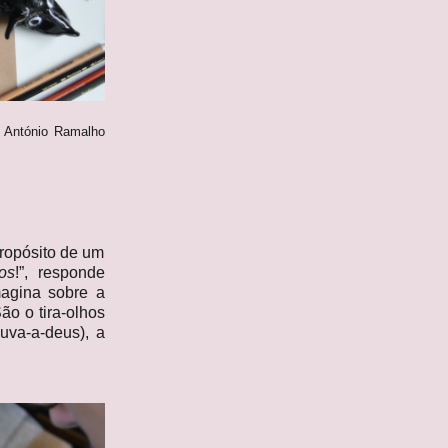
, António Ramalho
propósito de um
tos
!”, responde
magina sobre a
ão o tira-olhos
ouva-a-deus), a