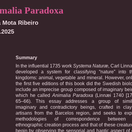
malia Paradoxa
 Mota Ribeiro
.2025
Summary
In the influential 1735 work
Systema Naturæ
, Carl Linn
developed a system for classifying “nature” into t
kingdoms: animal, vegetable and mineral. However, onl
the first five editions of this book did the Swedish biolo
include an imprecise group composed of imaginary bei
which he called
Animalia Paradoxa
(Linnæi 1740 [17
65–66). This essay addresses a group of simil
imaginary and contradictory beings, crafted in cla
artisans from the Barcelos region, and seeks to exp
methodologies of correspondence between 
ethnographic creation process and that of these creature
begin by observing the sensorial and haptic aspect of 