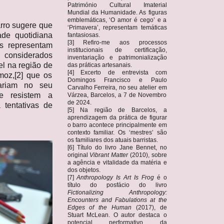
Património Cultural Imaterial
Mundial da Humanidade. As figuras
emblemáticas, ‘O amor é cego’ e a
arro sugere que
‘Primavera’, representam temáticas
ade quotidiana
fantasiosas.
[3] Refiro-me aos processos
as representam
institucionais de certificação,
 considerados
inventariação e patrimonialização
el na região de
das práticas artesanais.
[4] Excerto de entrevista com
moz,[2] que os
Domingos Francisco e Paulo
variam no seu
Carvalho Ferreira, no seu atelier em
ue resistem a
Várzea, Barcelos, a 7 de Novembro
de 2024.
a tentativas de
[5] Na região de Barcelos, a
aprendizagem da prática de figurar
o barro acontece principalmente em
contexto familiar. Os ‘mestres’ são
os familiares dos atuais barristas.
[6] Título do livro Jane Bennet, no
original
Vibrant Matter
(2010), sobre
a agência e vitalidade da matéria e
dos objetos.
[7]
Anthropology Is Art Is Frog
é o
título do posfácio do livro
Fictionalizing Anthropology:
Encounters and Fabulations at the
Edges of the Human
(2017), de
Stuart McLean. O autor destaca o
potencial performativo da