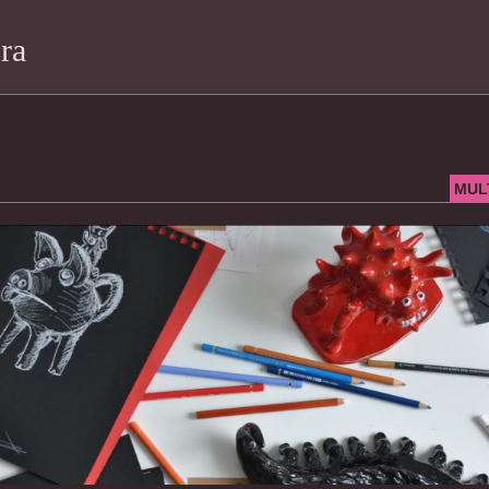
ra
MUL