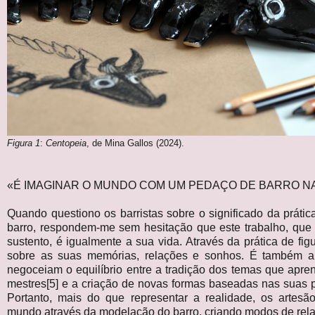
Figura 1
:
Centopeia
, de Mina Gallos (2024).
«É IMAGINAR O MUNDO COM UM PEDAÇO DE BARRO NA
Quando questiono os barristas sobre o significado da prátic
barro, respondem-me sem hesitação que este trabalho, que 
sustento, é igualmente a sua vida. Através da prática de fig
sobre as suas memórias, relações e sonhos. É também a 
negoceiam o equilíbrio entre a tradição dos temas que apr
mestres[5] e a criação de novas formas baseadas nas suas p
Portanto, mais do que representar a realidade, os artes
mundo através da modelação do barro, criando modos de rel