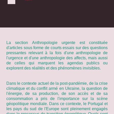
La section Anthropologie urgente est constituée
d'articles sous forme de courts essais sur des questions
pressantes relevant à la fois d'une anthropologie de
l'urgence et d'une anthropologie des affects, mais aussi
de celles qui marquent les agendas publics ou
explorent des réalités et des phénomènes invisibles.
Dans le contexte actuel de la post-pandémie, de la crise
climatique et du conflit armé en Ukraine, la question de
l'énergie, de sa production, de son accès et de sa
consommation a pris de l'importance sur la scène
géopolitique mondiale. Dans ce contexte, le Portugal et
les pays du sud de l'Europe sont pleinement engagés
dans le processus de transition énergétique. Quels sont