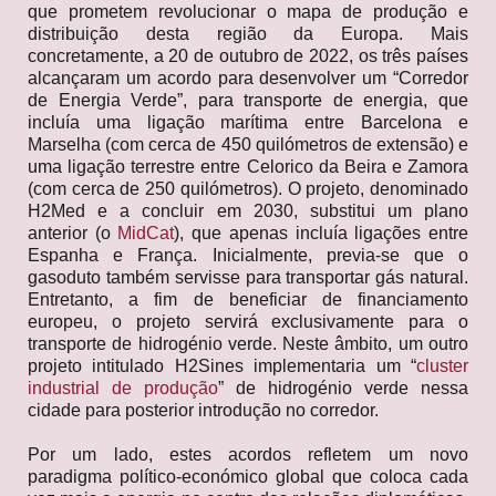
que prometem revolucionar o mapa de produção e
distribuição desta região da Europa. Mais
concretamente, a 20 de outubro de 2022, os três países
alcançaram um acordo para desenvolver um “Corredor
de Energia Verde”, para transporte de energia, que
incluía uma ligação marítima entre Barcelona e
Marselha (com cerca de 450 quilómetros de extensão) e
uma ligação terrestre entre Celorico da Beira e Zamora
(com cerca de 250 quilómetros). O projeto, denominado
H2Med e a concluir em 2030, substitui um plano
anterior (o
MidCat
), que apenas incluía ligações entre
Espanha e França. Inicialmente, previa-se que o
gasoduto também servisse para transportar gás natural.
Entretanto, a fim de beneficiar de financiamento
europeu, o projeto servirá exclusivamente para o
transporte de hidrogénio verde. Neste âmbito, um outro
projeto intitulado H2Sines implementaria um “
cluster
industrial de produção
” de hidrogénio verde nessa
cidade para posterior introdução no corredor.
Por um lado, estes acordos refletem um novo
paradigma político-económico global que coloca cada