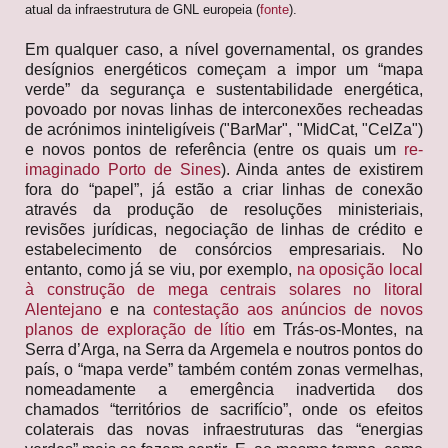
atual da infraestrutura de GNL europeia (
fonte
).
Em qualquer caso, a nível governamental, os grandes
desígnios energéticos começam a impor um “mapa
verde” da segurança e sustentabilidade energética,
povoado por novas linhas de interconexões recheadas
de acrónimos ininteligíveis ("BarMar", "MidCat, "CelZa")
e novos pontos de referência (entre os quais um
re-
imaginado Porto de Sines
). Ainda antes de existirem
fora do “papel”, já estão a criar linhas de conexão
através da produção de resoluções ministeriais,
revisões jurídicas, negociação de linhas de crédito e
estabelecimento de consórcios empresariais. No
entanto, como já se viu, por exemplo,
na oposição local
à construção de mega centrais solares no litoral
Alentejano
e na
contestação aos anúncios de novos
planos de exploração de lítio
em Trás-os-Montes, na
Serra d’Arga, na Serra da Argemela e noutros pontos do
país, o “mapa verde” também contém zonas vermelhas,
nomeadamente a emergência inadvertida dos
chamados “territórios de sacrifício”, onde os efeitos
colaterais das novas infraestruturas das “energias