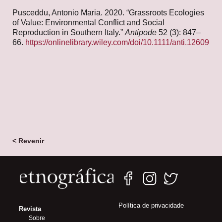
Pusceddu, Antonio Maria. 2020. “Grassroots Ecologies
of Value: Environmental Conflict and Social
Reproduction in Southern Italy.”
Antipode
52 (3): 847–
66.
https://onlinelibrary.wiley.com/doi/10.1111/anti.12609
< Revenir
Política de privacidade
Revista
Sobre