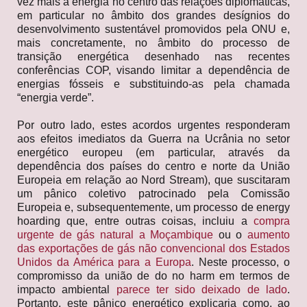
vez mais a energia no centro das relações diplomáticas,
em particular no âmbito dos grandes desígnios do
desenvolvimento sustentável promovidos pela ONU e,
mais concretamente, no âmbito do processo de
transição energética desenhado nas recentes
conferências COP, visando limitar a dependência de
energias fósseis e substituindo-as pela chamada
“energia verde”.
Por outro lado, estes acordos urgentes responderam
aos efeitos imediatos da Guerra na Ucrânia no setor
energético europeu (em particular, através da
dependência dos países do centro e norte da União
Europeia em relação ao Nord Stream), que suscitaram
um pânico coletivo patrocinado pela Comissão
Europeia e, subsequentemente, um processo de energy
hoarding que, entre outras coisas, incluiu a
compra
urgente de gás natural a Moçambique
ou o
aumento
das exportações de gás não convencional dos Estados
Unidos da América para a Europa
. Neste processo, o
compromisso da união de do no harm em termos de
impacto ambiental
parece ter sido deixado de lado
.
Portanto, este pânico energético explicaria como, ao