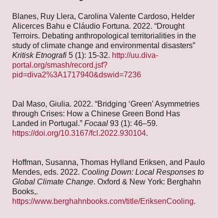
Blanes, Ruy Llera, Carolina Valente Cardoso, Helder
Alicerces Bahu e Cláudio Fortuna. 2022. “Drought
Terroirs. Debating anthropological territorialities in the
study of climate change and environmental disasters”
Kritisk Etnografi
5 (1): 15-32.
http://uu.diva-
portal.org/smash/record.jsf?
pid=diva2%3A1717940&dswid=7236
Dal Maso, Giulia. 2022. “Bridging ‘Green’ Asymmetries
through Crises: How a Chinese Green Bond Has
Landed in Portugal.”
Focaal
93 (1): 46–59.
https://doi.org/10.3167/fcl.2022.930104
.
Hoffman, Susanna, Thomas Hylland Eriksen, and Paulo
Mendes, eds. 2022.
Cooling Down: Local Responses to
Global Climate Change
. Oxford & New York: Berghahn
Books,.
https://www.berghahnbooks.com/title/EriksenCooling
.