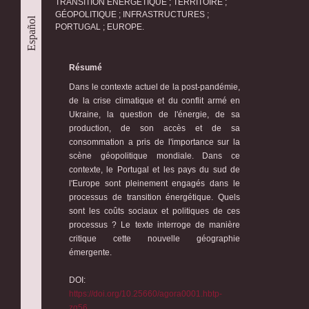
TRANSITION ÉNERGÉTIQUE ; TERRITOIRE ;
GÉOPOLITIQUE ; INFRASTRUCTURES ;
Español
PORTUGAL ; EUROPE.
Résumé
Dans le contexte actuel de la post-pandémie,
de la crise climatique et du conflit armé en
Ukraine, la question de l'énergie, de sa
production, de son accès et de sa
consommation a pris de l'importance sur la
scène géopolitique mondiale. Dans ce
contexte, le Portugal et les pays du sud de
l'Europe sont pleinement engagés dans le
processus de transition énergétique. Quels
sont les coûts sociaux et politiques de ces
processus ? Le texte interroge de manière
critique cette nouvelle géographie
émergente.
DOI:
https://doi.org/10.25660/agora0001.hbtp-
zg56