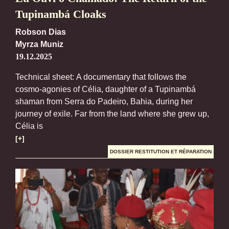
Tupinambá Cloaks
Robson Dias
Myrza Muniz
19.12.2025
Technical sheet: A documentary that follows the
cosmo-agonies of Célia, daughter of a Tupinambá
shaman from Serra do Padeiro, Bahia, during her
journey of exile. Far from the land where she grew up,
Célia is
[+]
DOSSIER RESTITUTION ET RÉPARATION