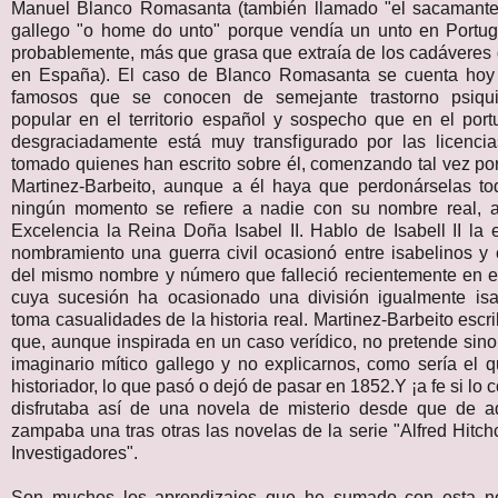
Manuel Blanco Romasanta (también llamado "el sacamante
gallego "o home do unto" porque vendía un unto en Portug
probablemente, más que grasa que extraía de los cadáveres
en España). El caso de Blanco Romasanta se cuenta hoy 
famosos que se conocen de semejante trastorno psiquiát
popular en el territorio español y sospecho que en el por
desgraciadamente está muy transfigurado por las licenc
tomado quienes han escrito sobre él, comenzando tal vez por
Martinez-Barbeito, aunque a él haya que perdonárselas t
ningún momento se refiere a nadie con su nombre real, 
Excelencia la Reina Doña Isabel II. Hablo de Isabell II la
nombramiento una guerra civil ocasionó entre isabelinos y c
del mismo nombre y número que falleció recientemente en e
cuya sucesión ha ocasionado una división igualmente isabe
toma casualidades de la historia real. Martinez-Barbeito escr
que, aunque inspirada en un caso verídico, no pretende sin
imaginario mítico gallego y no explicarnos, como sería el 
historiador, lo que pasó o dejó de pasar en 1852.Y ¡a fe si lo
disfrutaba así de una novela de misterio desde que de 
zampaba una tras otras las novelas de la serie "Alfred Hitch
Investigadores".
Son muchos los aprendizajes que he sumado con esta no