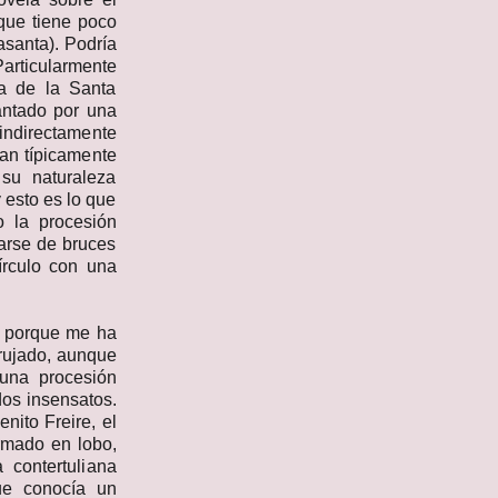
 que tiene poco
asanta). Podría
articularmente
a de la Santa
antado por una
indirectamente
an típicamente
su naturaleza
y esto es lo que
 la procesión
arse de bruces
írculo con una
o porque me ha
rujado, aunque
 una procesión
os insensatos.
nito Freire, el
rmado en lobo,
 contertuliana
ue conocía un