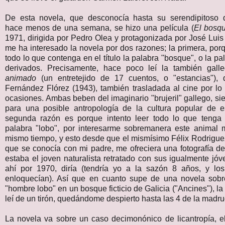
De esta novela, que desconocía hasta su serendipitoso 
hace menos de una semana, se hizo una película (
El bosqu
1971, dirigida por Pedro Olea y protagonizada por José Lui
me ha interesado la novela por dos razones; la primera, porq
todo lo que contenga en el título la palabra "bosque", o la pa
derivados. Precisamente, hace poco leí la también gal
animado
(un entretejido de 17 cuentos, o "estancias"),
Fernández Flórez (1943), también trasladada al cine por l
ocasiones. Ambas beben del imaginario "brujeril" gallego, si
para una posible antropología de la cultura popular de e
segunda razón es porque intento leer todo lo que tenga e
palabra "lobo", por interesarme sobremanera este animal mí
mismo tiempo, y esto desde que el mismísimo Félix Rodrigue
que se conocía con mi padre, me ofreciera una fotografía d
estaba el joven naturalista retratado con sus igualmente jó
ahí por 1970, diría (tendría yo a la sazón 8 años, y l
enloquecían). Así que en cuanto supe de una novela sob
"hombre lobo" en un bosque ficticio de Galicia ("Ancines"), la
leí de un tirón, quedándome despierto hasta las 4 de la madr
La novela va sobre un caso decimonónico de licantropía, e