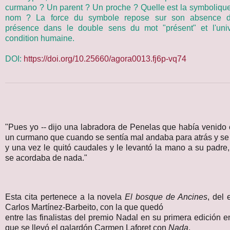
curmano ? Un parent ? Un proche ? Quelle est la symbolique
nom ? La force du symbole repose sur son absence d'hi
présence dans le double sens du mot "présent" et l'univ
condition humaine.
DOI:
https://doi.org/10.25660/agora0013.fj6p-vq74
"Pues yo -- dijo una labradora de Penelas que había venido o
un curmano que cuando se sentía mal andaba para atrás y se 
y una vez le quitó caudales y le levantó la mano a su padre
se acordaba de nada."
Esta cita pertenece a la novela
El bosque de Ancines
, del 
Carlos Martínez-Barbeito, con la que quedó
entre las finalistas del premio Nadal en su primera edición 
que se llevó el galardón Carmen Laforet con
Nada
.