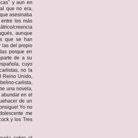
cas" y aun en
al que no era,
 que asesinaba
entre los más
rico/creencia
tugués, aunque
ias que se han
 las del propio
odas porque en
aparte de a su
 española, cuyo
arlistas, no la
l Reino Unido,
lino-carlista,
ibe una novela,
o abundar en el
quehacer de un
 consigue! Yo no
adolescente me
cock y los Tres
vela sobre el