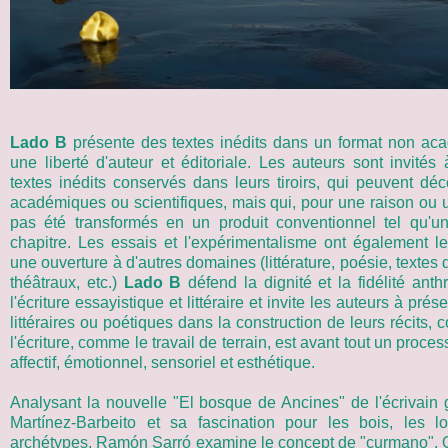
Lado B
présente des textes inédits dans un format non ac
une liberté d'auteur et éditoriale. Les auteurs sont invités
textes inédits conservés dans leurs tiroirs, qui peuvent déco
académiques ou scientifiques, mais qui, pour une raison ou u
pas été transformés en un produit conventionnel tel qu'un
chapitre. Les essais et l'expérimentalisme ont également l
une ouverture à d'autres domaines (littérature, poésie, textes
théâtraux, etc.)
Lado B
défend la dignité et la fidélité ant
l'écriture essayistique et littéraire et invite les auteurs à prés
littéraires ou poétiques dans la construction de leurs récits,
l'écriture, comme le travail de terrain, est avant tout un proces
affectif, émotionnel, sensoriel et esthétique.
Analysant la nouvelle "El bosque de Ancines" de l'écrivain 
Martínez-Barbeito et sa fascination pour les bois, les l
archétypes, Ramón Sarró examine le concept de "curmano". Q