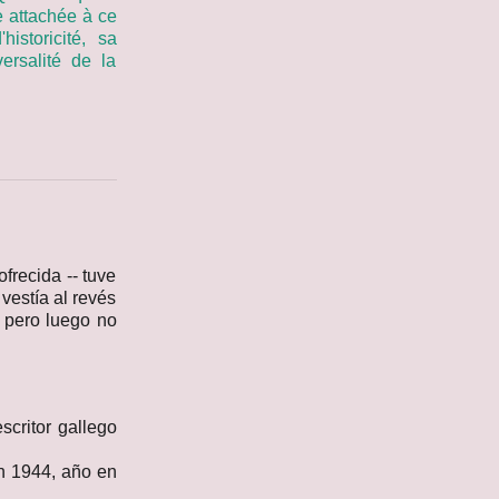
 attachée à ce
storicité, sa
ersalité de la
frecida -- tuve
vestía al revés
, pero luego no
escritor gallego
en 1944, año en