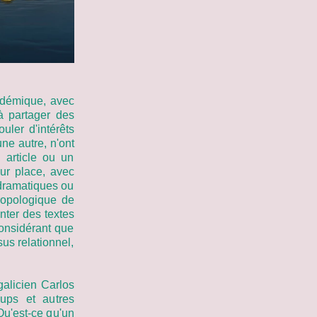
adémique, avec
 à partager des
uler d'intérêts
ne autre, n'ont
 article ou un
eur place, avec
 dramatiques ou
hropologique de
enter des textes
 considérant que
sus relationnel,
galicien Carlos
oups et autres
u'est-ce qu'un