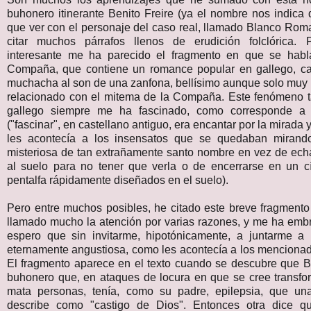
buhonero itinerante Benito Freire (ya el nombre nos indica
que ver con el personaje del caso real, llamado Blanco Rom
citar muchos párrafos llenos de erudición folclórica. P
interesante me ha parecido el fragmento en que se habl
Compaña, que contiene un romance popular en gallego, c
muchacha al son de una zanfona, bellísimo aunque solo muy 
relacionado con el mitema de la Compaña. Este fenómeno t
gallego siempre me ha fascinado, como corresponde a 
("fascinar", en castellano antiguo, era encantar por la mirada 
les acontecía a los insensatos que se quedaban mirando
misteriosa de tan extrañamente santo nombre en vez de ech
al suelo para no tener que verla o de encerrarse en un c
pentalfa rápidamente diseñados en el suelo).
Pero entre muchos posibles, he citado este breve fragment
llamado mucho la atención por varias razones, y me ha emb
espero que sin invitarme, hipotónicamente, a juntarme a
eternamente angustiosa, como les acontecía a los mencionad
El fragmento aparece en el texto cuando se descubre que Be
buhonero que, en ataques de locura en que se cree transfo
mata personas, tenía, como su padre, epilepsia, que una
describe como "castigo de Dios". Entonces otra dice q