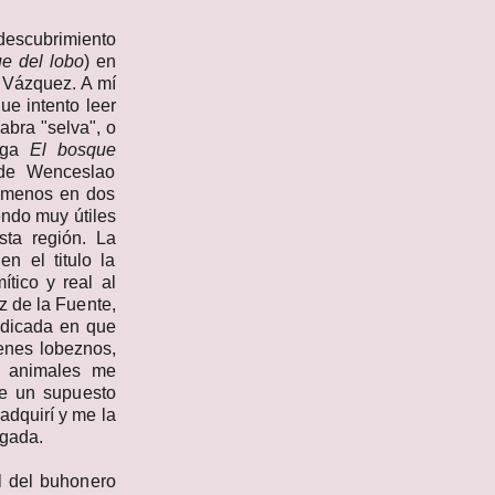
descubrimiento
e del lobo
) en
s Vázquez. A mí
ue intento leer
labra "selva", o
lega
El bosque
 de Wenceslao
o menos en dos
endo muy útiles
sta región. La
n el titulo la
tico y real al
z de la Fuente,
edicada en que
venes lobeznos,
os animales me
re un supuesto
 adquirí y me la
ugada.
l del buhonero