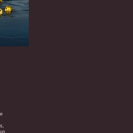
de
s,
'un