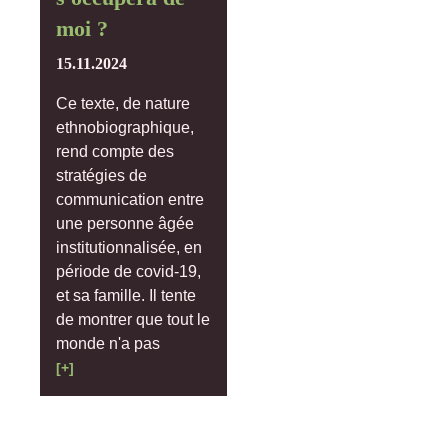
moi ?
15.11.2024
Ce texte, de nature
ethnobiographique,
rend compte des
stratégies de
communication entre
une personne âgée
institutionnalisée, en
période de covid-19,
et sa famille. Il tente
de montrer que tout le
monde n'a pas
[+]