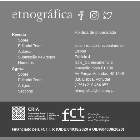
Política de privacidade
Revista
Sobre
Iscte-Instituto Universitário de
Editorial Team
Lisboa
Autores
Edifício 4 -
Submissão de Artigos
Iscte_Conhecimento e
Números
Inovação, Sala B1.130
Agora
Av. Forças Armadas, 40 1649-
Sobre
026 Lisboa, Portugal
Editorial Team
(+351) 210 464 057
Artigos
etnografica@cria.org.pt
Sections
Financiado pela FCT, I. P. (UIDB/04038/2020 e UIDP/04038/2020)