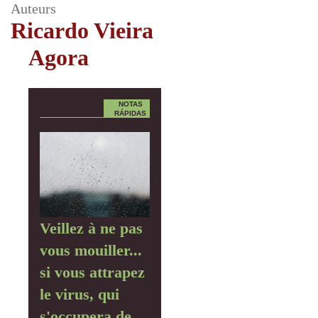
Auteurs
Ricardo Vieira
Agora
NOTAS
RÁPIDAS
Veillez à ne pas
vous mouiller...
si vous attrapez
le virus, qui
s'occupera de