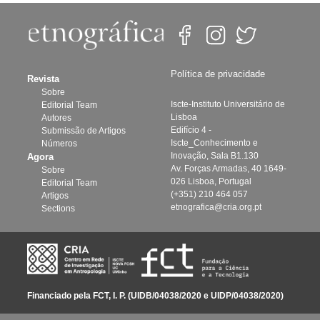
Política de privacidade
Revista
Sobre
Iscte-Instituto Universitário de
Editorial Team
Lisboa
Autores
Edifício 4 -
Submissão de Artigos
Iscte_Conhecimento e
Números
Inovação, Sala B1.130
Agora
Av. Forças Armadas, 40 1649-
Sobre
026 Lisboa, Portugal
Editorial Team
(+351) 210 464 057
Artigos
etnografica@cria.org.pt
Sections
Financiado pela FCT, I. P. (UIDB/04038/2020 e UIDP/04038/2020)