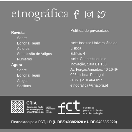
Política de privacidade
Revista
Sobre
Iscte-Instituto Universitário de
Editorial Team
Lisboa
Autores
Edifício 4 -
Submissão de Artigos
Iscte_Conhecimento e
Números
Inovação, Sala B1.130
Agora
Av. Forças Armadas, 40 1649-
Sobre
026 Lisboa, Portugal
Editorial Team
(+351) 210 464 057
Artigos
etnografica@cria.org.pt
Sections
Financiado pela FCT, I. P. (UIDB/04038/2020 e UIDP/04038/2020)