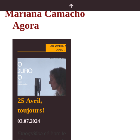
Auteurs
Mariana Camacho
Agora
25 AVRIL : 50
ANS -
REFLETS ET
RÉFLEXIONS
25 Avril,
toujours!
03.07.2024
Etnográfica
célèbre le