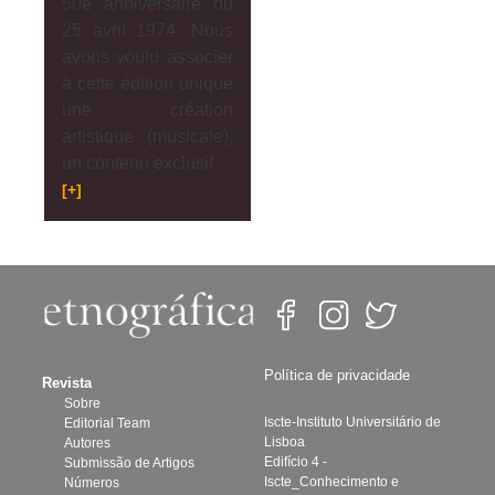
50e anniversaire du
25 avril 1974. Nous
avons voulu associer
à cette édition unique
une création
artistique (musicale),
un contenu exclusif
[+]
Política de privacidade
Revista
Sobre
Iscte-Instituto Universitário de
Editorial Team
Lisboa
Autores
Edifício 4 -
Submissão de Artigos
Iscte_Conhecimento e
Números