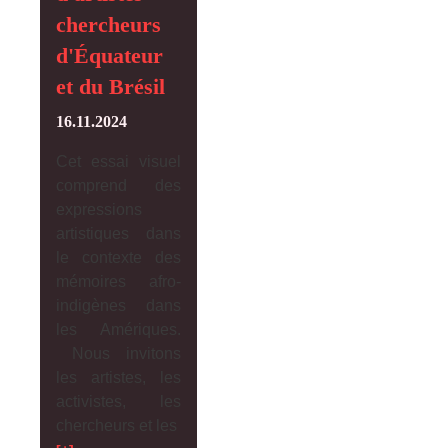
chercheurs
d'Équateur
et du Brésil
16.11.2024
Cet essai visuel
comprend des
expressions
artistiques dans
le contexte des
mémoires afro-
indigènes dans
les Amériques.
Nous invitons
les artistes, les
activistes, les
chercheurs et les