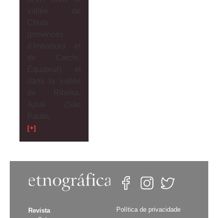
vallée de
Chota
(provinces
d'Imbabura et
de Carchi,
Équateur) et
dans la vallée
de Ribeira,
Apiaí (São
Paulo,
[+]
Política de privacidade
Revista