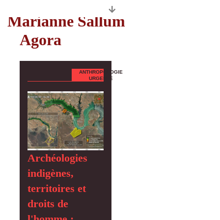
Auteurs
Marianne Sallum
Agora
ANTHROPOLOGIE
URGENTE
Archéologies
indigènes,
territoires et
droits de
l'homme :