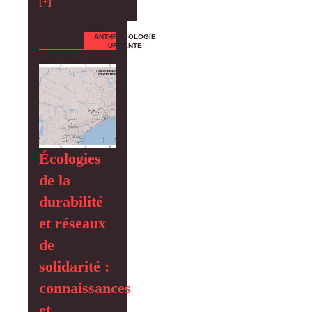
[+]
ANTHROPOLOGIE
URGENTE
Écologies
de la
durabilité
et réseaux
de
solidarité :
connaissances
et