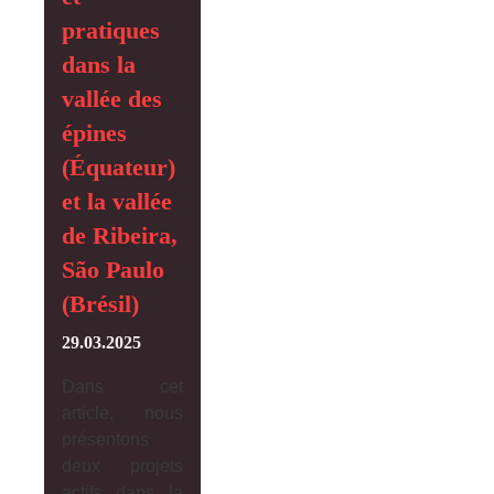
pratiques
dans la
vallée des
épines
(Équateur)
et la vallée
de Ribeira,
São Paulo
(Brésil)
29.03.2025
Dans cet
article, nous
présentons
deux projets
actifs dans la