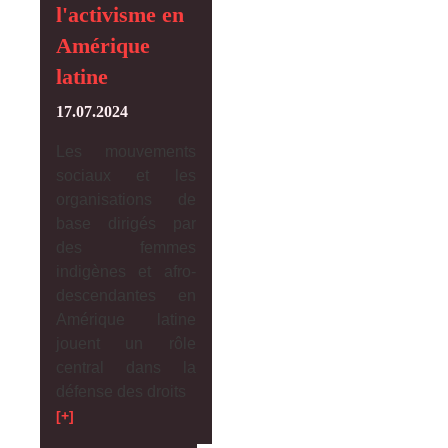
l'activisme en
Amérique
latine
17.07.2024
Les mouvements
sociaux et les
organisations de
base dirigés par
des femmes
indigènes et afro-
descendantes en
Amérique latine
jouent un rôle
central dans la
défense des droits
[+]