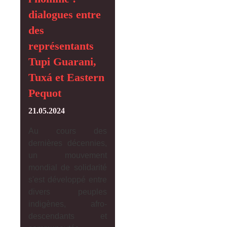
dialogues entre
des
représentants
Tupi Guarani,
Tuxá et Eastern
Pequot
21.05.2024
Au cours des
dernières décennies,
un mouvement
mondial de solidarité
s'est développé entre
divers peuples
indigènes, afro-
descendants et