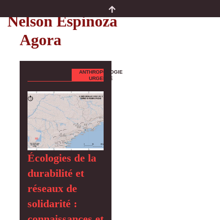
Auteurs
Nelson Espinoza
Agora
ANTHROPOLOGIE
URGENTE
Écologies de la
durabilité et
réseaux de
solidarité :
connaissances et