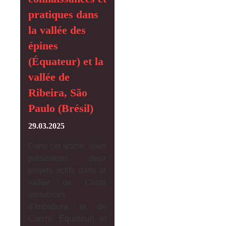
pratiques dans
la vallée des
épines
(Équateur) et la
vallée de
Ribeira, São
Paulo (Brésil)
29.03.2025
Dans cet article, nous
présentons deux
projets actifs dans la
vallée de Chota
(provinces
d'Imbabura et de
Carchi, Équateur) et