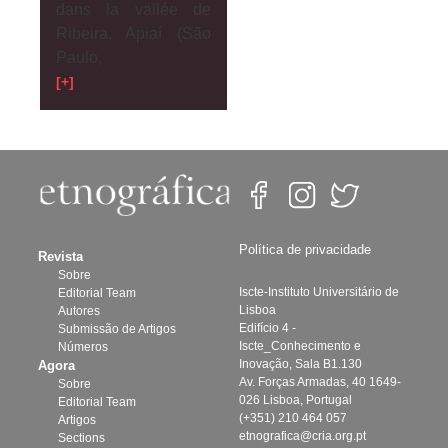
dans la vallée de
Ribeira, Apiaí (São
Paulo,
[+]
Política de privacidade
Revista
Sobre
Iscte-Instituto Universitário de
Editorial Team
Lisboa
Autores
Edifício 4 -
Submissão de Artigos
Iscte_Conhecimento e
Números
Inovação, Sala B1.130
Agora
Av. Forças Armadas, 40 1649-
Sobre
026 Lisboa, Portugal
Editorial Team
(+351) 210 464 057
Artigos
etnografica@cria.org.pt
Sections