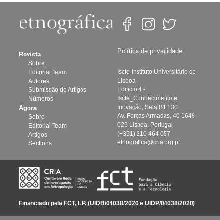
Política de privacidade
Revista
Sobre
Iscte-Instituto Universitário de
Editorial Team
Lisboa
Autores
Edifício 4 -
Submissão de Artigos
Iscte_Conhecimento e
Números
Inovação, Sala B1.130
Agora
Av. Forças Armadas, 40 1649-
Sobre
026 Lisboa, Portugal
Editorial Team
(+351) 210 464 057
Artigos
etnografica@cria.org.pt
Sections
Financiado pela FCT, I. P. (UIDB/04038/2020 e UIDP/04038/2020)