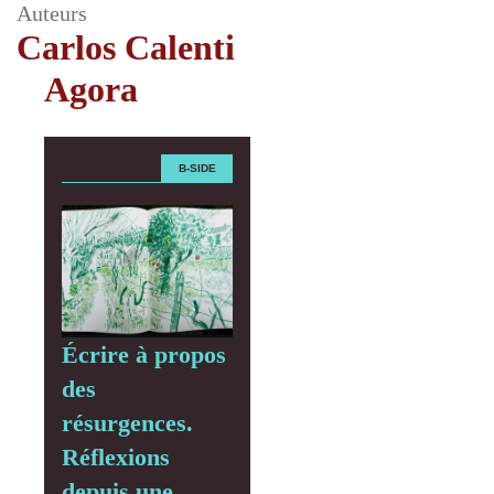
Auteurs
Carlos Calenti
Agora
B-SIDE
Écrire à propos
des
résurgences.
Réflexions
depuis une