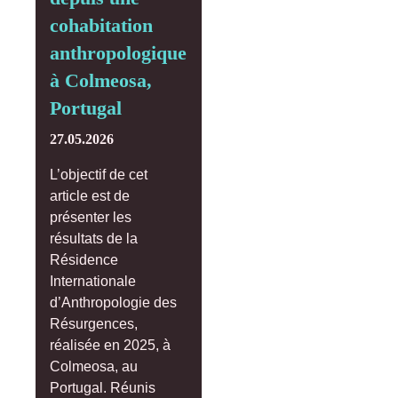
cohabitation
anthropologique
à Colmeosa,
Portugal
27.05.2026
L’objectif de cet
article est de
présenter les
résultats de la
Résidence
Internationale
d’Anthropologie des
Résurgences,
réalisée en 2025, à
Colmeosa, au
Portugal. Réunis