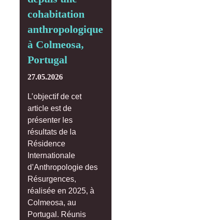
cohabitation
anthropologique
à Colmeosa,
Portugal
27.05.2026
L’objectif de cet
article est de
présenter les
résultats de la
Résidence
Internationale
d’Anthropologie des
Résurgences,
réalisée en 2025, à
Colmeosa, au
Portugal. Réunis