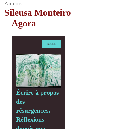
Auteurs
Sileusa Monteiro
Agora
B-SIDE
Écrire à propos
des
résurgences.
Réflexions
depuis une