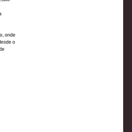
a
no, onde
 desde o
de