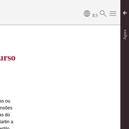
Agora
urso
as ou
ensões
as do
artin a
stilo