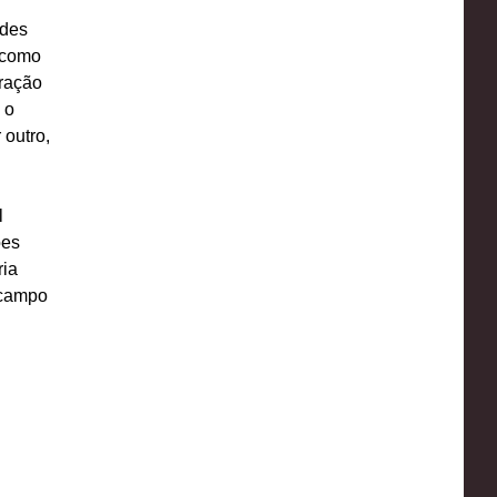
ades
 como
eração
 o
outro,
l
ões
ria
 campo