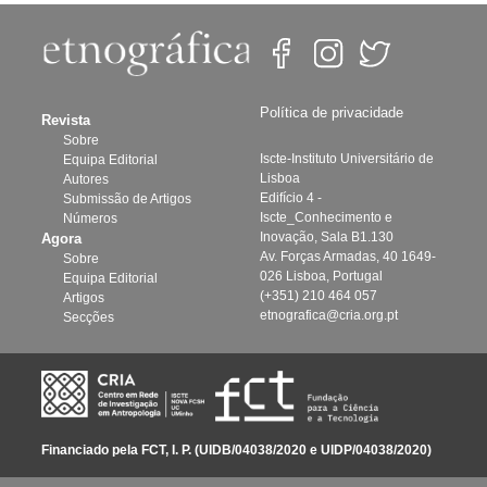
Política de privacidade
Revista
Sobre
Iscte-Instituto Universitário de
Equipa Editorial
Lisboa
Autores
Edifício 4 -
Submissão de Artigos
Iscte_Conhecimento e
Números
Inovação, Sala B1.130
Agora
Av. Forças Armadas, 40 1649-
Sobre
026 Lisboa, Portugal
Equipa Editorial
(+351) 210 464 057
Artigos
etnografica@cria.org.pt
Secções
Financiado pela FCT, I. P. (UIDB/04038/2020 e UIDP/04038/2020)