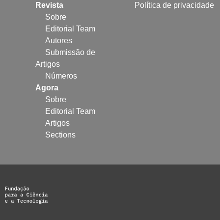
Revista
Política de privacidade
Sobre
Editorial Team
Autores
Submissão de
Artigos
Números
Agora
Sobre
Editorial Team
Artigos
Sections