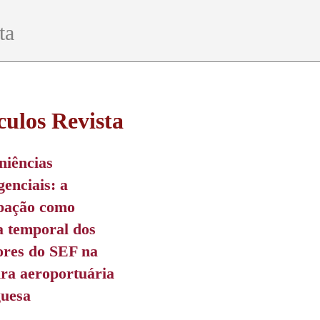
ta
culos Revista
niências
genciais: a
ipação como
a temporal dos
ores do SEF na
ira aeroportuária
guesa