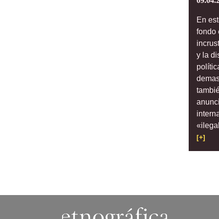
09.04.
En est
fondo 
incrus
y la d
políti
demas
tambié
anunci
intern
«ilega
[+]