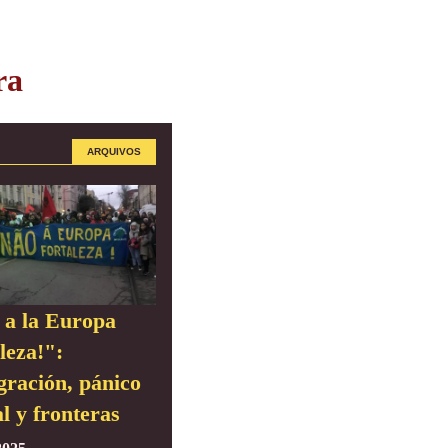
ra
ARQUIVOS
 a la Europa
leza!":
gración, pánico
l y fronteras