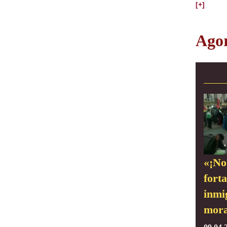
[+]
Ago
«¡No
forta
inmi
mora