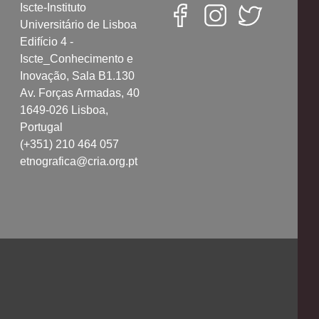
Iscte-Instituto
Universitário de Lisboa
Edifício 4 -
Iscte_Conhecimento e
Inovação, Sala B1.130
Av. Forças Armadas, 40
1649-026 Lisboa,
Portugal
(+351) 210 464 057
etnografica@cria.org.pt