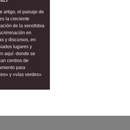
2025
e artigo, el paisaje de
es la creciente
tación de la xenofobia
iscriminación en
cas y discursos, en
iados lugares y
n aquí -donde se
an centros de
amiento para
les» y «vías verdes»