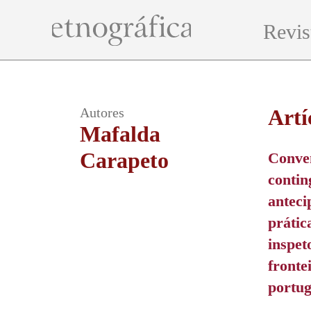
Revis
Autores
Artí
Mafalda
Carapeto
Conve
contin
antec
prátic
inspet
fronte
portu