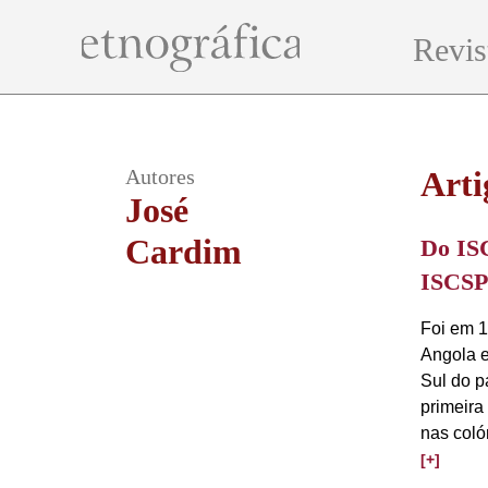
Revis
Autores
Arti
José
Cardim
Do IS
ISCSP
Foi em 1
Angola e
Sul do p
primeira
nas coló
[+]