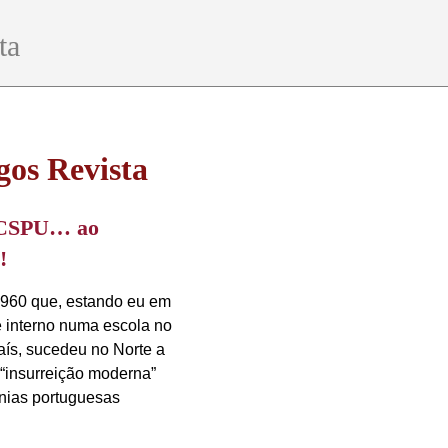
ta
gos Revista
CSPU… ao
!
960 que, estando eu em
 interno numa escola no
aís, sucedeu no Norte a
 “insurreição moderna”
nias portuguesas