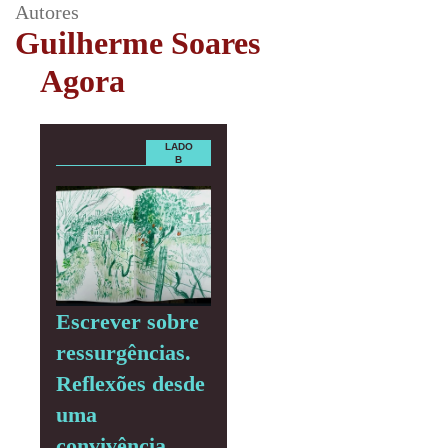
Autores
Guilherme Soares
Agora
LADO
B
Escrever sobre
ressurgências.
Reflexões desde
uma
convivência