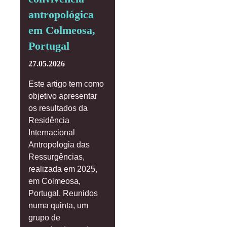
antropológica
em Colmeosa,
Portugal
27.05.2026
Este artigo tem como
objetivo apresentar
os resultados da
Residência
Internacional
Antropologia das
Ressurgências,
realizada em 2025,
em Colmeosa,
Portugal. Reunidos
numa quinta, um
grupo de