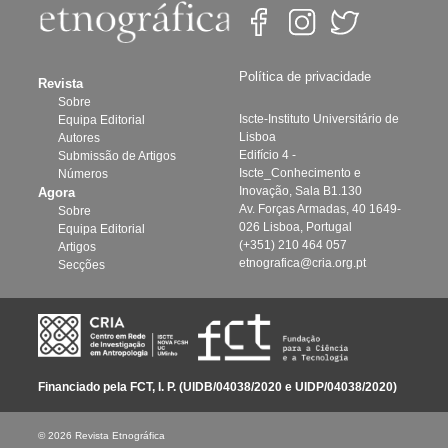
Política de privacidade
Revista
Sobre
Iscte-Instituto Universitário de
Equipa Editorial
Lisboa
Autores
Edifício 4 -
Submissão de Artigos
Iscte_Conhecimento e
Números
Inovação, Sala B1.130
Agora
Av. Forças Armadas, 40 1649-
Sobre
026 Lisboa, Portugal
Equipa Editorial
(+351) 210 464 057
Artigos
etnografica@cria.org.pt
Secções
Financiado pela FCT, I. P. (UIDB/04038/2020 e UIDP/04038/2020)
© 2026 Revista Etnográfica