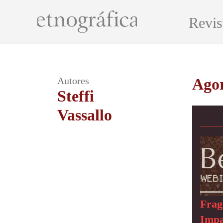
Revis
Autores
Ago
Steffi
Vassallo
Frag
Impa