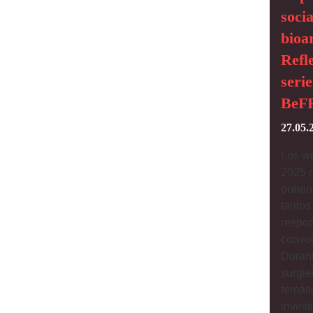
socia
bioa
Refl
seri
BeF
27.05.
Los w
2025 r
ponent
tantos
respon
convoc
Durant
surgie
temáti
invest