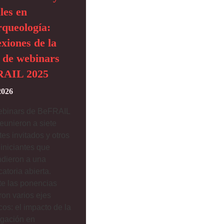
les en
rqueología:
exiones de la
e de webinars
RAIL 2025
2026
ebinars de BeFRAIL
eunieron a siete
es invitados y otros
 iniciantes que
dieron a una
atoria abierta.
e las ponencias
ron varios ejes
cos: el impacto de la
igación en