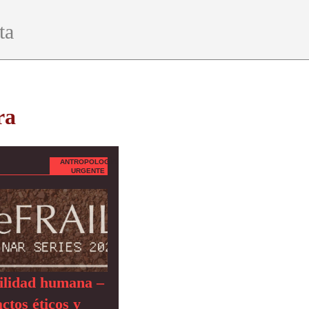
ta
ra
ANTROPOLOGÍA
URGENTE
ilidad humana –
ctos éticos y